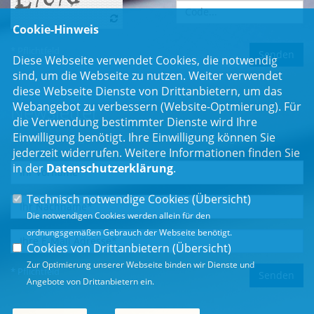
Cookie-Hinweis
* Pflichtfeld
Diese Webseite verwendet Cookies, die notwendig
sind, um die Webseite zu nutzen. Weiter verwendet
diese Webseite Dienste von Drittanbietern, um das
Webangebot zu verbessern (Website-Optmierung). Für
Newsletter
die Verwendung bestimmter Dienste wird Ihre
Einwilligung benötigt. Ihre Einwilligung können Sie
Erhalten Sie Neuigkeiten aus dem Landtag und der Region.
jederzeit widerrufen. Weitere Informationen finden Sie
in der
Datenschutzerklärung
.
Technisch notwendige Cookies (
Übersicht
)
Die notwendigen Cookies werden allein für den
ordnungsgemäßen Gebrauch der Webseite benötigt.
Cookies von Drittanbietern (
Übersicht
)
Zur Optimierung unserer Webseite binden wir Dienste und
* Pflichtfeld
Angebote von Drittanbietern ein.