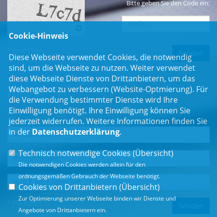
Bitte geben Sie den Code ein:
Cookie-Hinweis
* Pflichtfeld
Diese Webseite verwendet Cookies, die notwendig
sind, um die Webseite zu nutzen. Weiter verwendet
diese Webseite Dienste von Drittanbietern, um das
Webangebot zu verbessern (Website-Optmierung). Für
Newsletter
die Verwendung bestimmter Dienste wird Ihre
Einwilligung benötigt. Ihre Einwilligung können Sie
Erhalten Sie Neuigkeiten aus dem Landtag und der Region.
jederzeit widerrufen. Weitere Informationen finden Sie
in der
Datenschutzerklärung
.
Technisch notwendige Cookies (
Übersicht
)
Die notwendigen Cookies werden allein für den
ordnungsgemäßen Gebrauch der Webseite benötigt.
Cookies von Drittanbietern (
Übersicht
)
Zur Optimierung unserer Webseite binden wir Dienste und
* Pflichtfeld
Angebote von Drittanbietern ein.