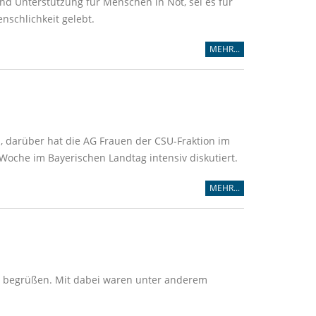
nd Unterstützung für Menschen in Not, sei es für
nschlichkeit gelebt.
MEHR...
 darüber hat die AG Frauen der CSU-Fraktion im
che im Bayerischen Landtag intensiv diskutiert.
MEHR...
ag begrüßen. Mit dabei waren unter anderem