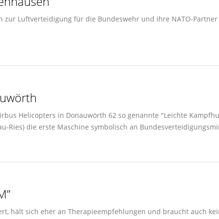
benhausen
n zur Luftverteidigung für die Bundeswehr und ihre NATO-Partner
auwörth
 Airbus Helicopters in Donauwörth 62 so genannte "Leichte Kampf
nau-Ries) die erste Maschine symbolisch an Bundesverteidigungsmin
M”
iert, hält sich eher an Therapieempfehlungen und braucht auch kein