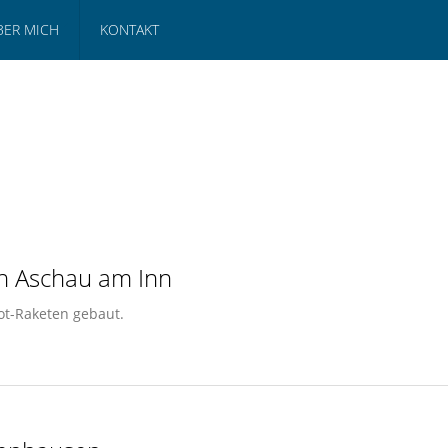
BER MICH
KONTAKT
in Aschau am Inn
ot-Raketen gebaut.