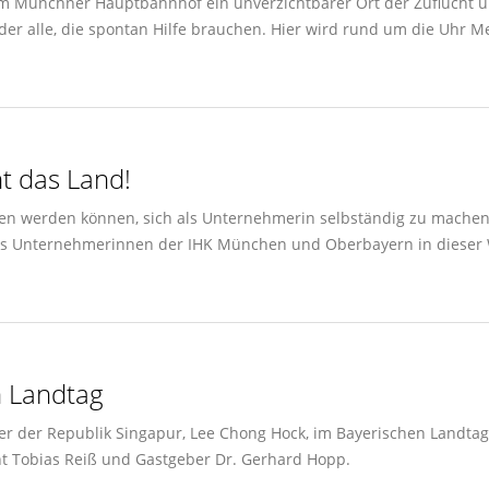
 im Münchner Hauptbahnhof ein unverzichtbarer Ort der Zuflucht u
er alle, die spontan Hilfe brauchen. Hier wird rund um die Uhr Me
t das Land!
n werden können, sich als Unternehmerin selbständig zu machen,
 Unternehmerinnen der IHK München und Oberbayern in dieser Wo
n Landtag
ter der Republik Singapur, Lee Chong Hock, im Bayerischen Landt
ent Tobias Reiß und Gastgeber Dr. Gerhard Hopp.